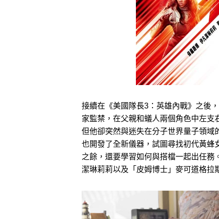
接續在《美國隊長3：英雄內戰》之後
家監禁，在父親和蟻人兩個角色中左支
但他卻突然與迷失在分子世界量子領域
也開發了全新儀器，試圖尋找初代黃蜂
之餘，還要學習如何與搭檔一起出任務
潔琳莉莉以及「皮姆博士」麥可道格拉