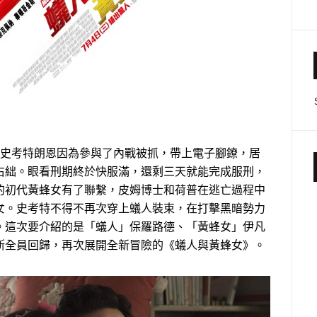
，史考特朗恩因為參與了內戰被抓，帶上電子腳鐐，居
右絀。眼看刑期終於快服滿，還剩三天就能完成服刑，
的初代黃蜂女有了聯繫，皮姆博士和荷普在逃亡過程中
女。史考特不得不再次穿上蟻人裝束，在打擊黑暗勢力
。這次要介紹的是「蟻人」保羅路德、「黃蜂女」伊凡
斯全員回歸，再次展開全新冒險的《蟻人與黃蜂女》。