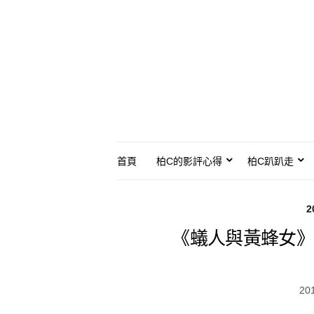
首頁
柏C的影評心得
柏C趴趴走
2
《蟻人與黃蜂女》
20