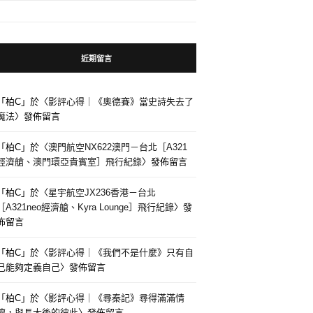
近期留言
「
柏C
」於〈
影評心得｜《奧德賽》當史詩失去了
魔法
〉發佈留言
「
柏C
」於〈
澳門航空NX622澳門－台北［A321
經濟艙、澳門環亞貴賓室］飛行紀錄
〉發佈留言
「
柏C
」於〈
星宇航空JX236香港－台北
［A321neo經濟艙、Kyra Lounge］飛行紀錄
〉發
佈留言
「
柏C
」於〈
影評心得｜《我們不是什麼》只有自
己能夠定義自己
〉發佈留言
「
柏C
」於〈
影評心得｜《尋秦記》尋得滿滿情
懷，與長大後的彼此
〉發佈留言