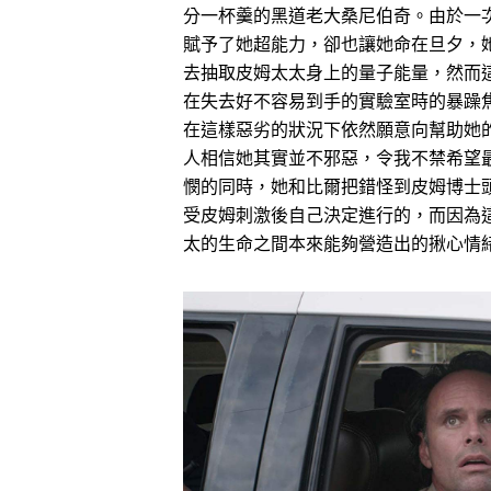
分一杯羹的黑道老大桑尼伯奇。由於一
賦予了她超能力，卻也讓她命在旦夕，
去抽取皮姆太太身上的量子能量，然而
在失去好不容易到手的實驗室時的暴躁
在這樣惡劣的狀況下依然願意向幫助她
人相信她其實並不邪惡，令我不禁希望
憫的同時，她和比爾把錯怪到皮姆博士
受皮姆刺激後自己決定進行的，而因為
太的生命之間本來能夠營造出的揪心情