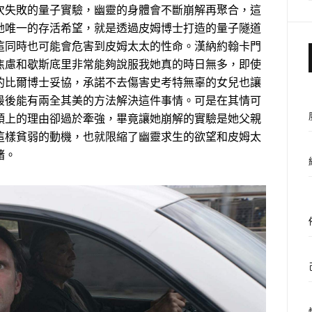
次失敗的量子實驗，幽靈的身體會不斷崩解再聚合，這
她唯一的存活希望，就是透過皮姆博士打造的量子隧道
這同時也可能會危害到皮姆太太的性命。漢納約翰卡門
焦慮和歇斯底里非常能夠說服我她真的時日無多，即使
的比爾博士妥協，承諾不去傷害史考特無辜的女兒也讓
最後能有兩全其美的方法解決這件事情。可是在其情可
頭上的理由卻過於牽強，畢竟讓她崩解的實驗是她父親
這樣貧弱的動機，也就限縮了幽靈求生的欲望和皮姆太
緒。