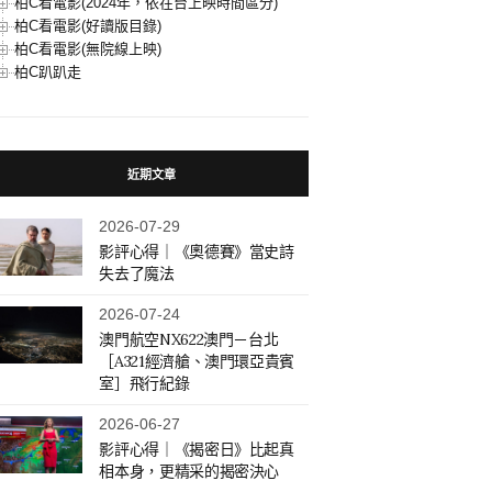
柏C看電影(2024年，依在台上映時間區分)
柏C看電影(好讀版目錄)
柏C看電影(無院線上映)
柏C趴趴走
近期文章
2026-07-29
影評心得｜《奧德賽》當史詩
失去了魔法
2026-07-24
澳門航空NX622澳門－台北
［A321經濟艙、澳門環亞貴賓
室］飛行紀錄
2026-06-27
影評心得｜《揭密日》比起真
相本身，更精采的揭密決心