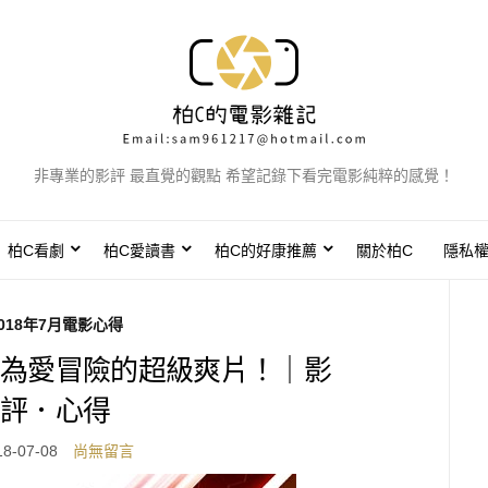
非專業的影評 最直覺的觀點 希望記錄下看完電影純粹的感覺！
柏C看劇
柏C愛讀書
柏C的好康推薦
關於柏C
隱私
018年7月電影心得
為愛冒險的超級爽片！｜影
評．心得
18-07-08
尚無留言