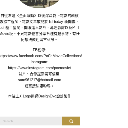
自從看過《全面啟動》以後深深愛上電影的斜槓
數據工程師，電影文章散見於 ETtoday 新聞雲、
udn噓！星聞、開眼達人影評、幕迷影評以及PTT
Movie板。不只電影也會分享各種有趣事物，有任
何想法歡迎留言私訊。
FB粉專:
https://www.facebook.com/PoCsMovieCollections/
Insragram:
https://www.instagram.com/pocmovie/
試片、合作提案請寄信至:
sam961217@hotmail.com
或直接私訊粉專。
本站上方Logo通過
DesignEvo
設計製作
Search
Search
or: