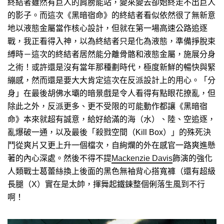
終結者雖然有巨人的肩膀能站，變來變去卻始終走不出巨人
的影子。而這次《黑暗宿命》的終結者看似依然很了無新意
地以液態金屬當作核心設計，但就在第一場高速公路追逐
戰，我正看得入神，以為終結者只是化為液態，準備掙脫束
縛時－這次的終結者居然能分離骨骼和液態金屬，施展分身
之術！或許還是沒有當年那種劃時代，極度新鮮的暢快與緊
繃感，然而還是要大大肯定這次在反派設計上的用心。「分
身」在最後胡佛水壩的暗景戲是令人看得有點眼花撩亂，但
除此之外，反派更多、更不受限的可能動作都讓《黑暗宿
命》本來就超有誠意，給好給滿的海（水）、陸、空追逐，
亂爆破一通，以及最後「殺戮空間（Kill Box）」的殊死決
鬥從爽片又更上升一個檔次，自絢爛的外在感官一路爽進懸
著的內心深處。然後不得不提
Mackenzie Davis
飾演的強化
人類戰士葛蕾絲換上後面的黑色無袖背心搭寬褲（還有超級
長腿（X）實在是太帥，揮舞起鐵鍊整個俐落生風到不行
啊！