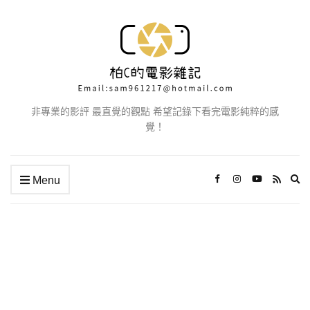
非專業的影評 最直覺的觀點 希望記錄下看完電影純粹的感
覺！
Ex
Menu
se
fo