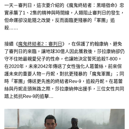
一天－審判日，這次要介紹的《魔鬼終結者：黑暗宿命》忠
實承襲了1、2集的精神與時間線，人類阻止審判日的發生，
但命運卻沒能隨之改變，反而面臨更殘暴的「軍團」追
殺……
接續《
魔鬼終結者2：審判日
》，在保護了約翰康納、避免
了審判日的來臨，讓地球30億人因此獲救後，莎拉康納卻仍
守不住她最親愛兒子的性命，也讓她決定誓死追殺T-800。
在2020年，未來2042年傳送了女性強化人葛蕾絲，前來保
護未來的重要人物－丹妮，對抗更殘暴的「魔鬼軍團」；同
時「軍團」傳送更先進的終結者Rev-9，追殺丹妮。在葛蕾
絲與丹妮走頭無路之際，莎拉康納伸出援手，三位女性共同
踏上抵抗Rev-9的追擊…