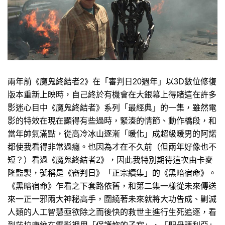
兩年前《魔鬼終結者2》在「審判日20週年」以3D數位修復
版本重新上映時，自己終於有機會在大銀幕上得賭這在許多
影迷心目中《魔鬼終結者》系列「最經典」的一集，雖然電
影的特效在現在顯得有些過時，緊湊的情節、動作橋段，和
當年帥氣滿點，從高冷冰山逐漸「暖化」成超級暖男的阿諾
都使我看得非常過癮。也因為才在不久前（但兩年好像也不
短？）看過《魔鬼終結者2》，因此我特別期待這次由卡麥
隆監製，號稱是《審判日》「正宗續集」的《黑暗宿命》。
《黑暗宿命》乍看之下套路依舊，和第二集一樣從未來傳送
來一正一邪兩大神秘高手，圍繞著未來就將大功告成、剿滅
人類的人工智慧亟欲除之而後快的救世主進行生死追逐，看