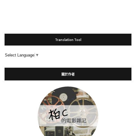
Translation Tool
Select Language
▼
關於作者