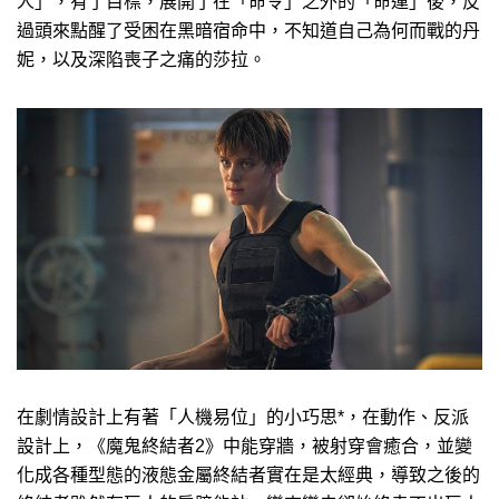
人」，有了目標，展開了在「命令」之外的「命運」後，反
過頭來點醒了受困在黑暗宿命中，不知道自己為何而戰的丹
妮，以及深陷喪子之痛的莎拉。
在劇情設計上有著「人機易位」的小巧思*，在動作、反派
設計上，《魔鬼終結者2》中能穿牆，被射穿會癒合，並變
化成各種型態的液態金屬終結者實在是太經典，導致之後的