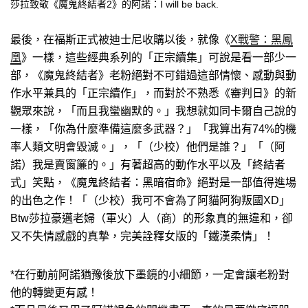
莎拉致敬《魔鬼終結者2》的阿諾：I will be back.
最後，在福斯正式被迪士尼收購以後，就像《
X戰警：黑鳳
凰
》一樣，這些經典系列的「正宗續集」可說是看一部少一
部，《魔鬼終結者》老粉絕對不可錯過這部情懷、感動與動
作水平兼具的「正宗續作」，而對於不熟悉《審判日》的新
觀眾來說，「而且我蠻幽默的。」我想就如同卡爾自己說的
一樣，「你為什麼準備這麼多武器？」「我算出有74%的機
率人類文明會毀滅。」，「（少校）他們是誰？」「（阿
諾）我是賣窗簾的。」有著超高的動作水平以及「終結者
式」笑點，《魔鬼終結者：黑暗宿命》絕對是一部值得進場
的出色之作！「（少校）我可不會為了阿貓阿狗叛國XD」
Btw莎拉豪邁老婦（軍火）人（商）的形象真的無違和，卻
又不失情感戲的真摯，完美詮釋女版的「鐵漢柔情」！
*在行動前阿諾猶豫後放下墨鏡的小細節，一定會讓老粉對
他的轉變更有感！