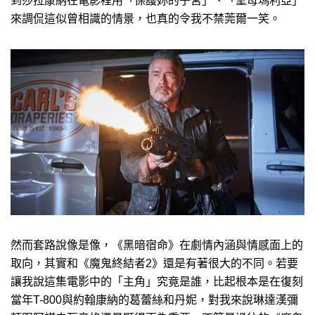
到莎拉康納在電影裡用「保護妳的子宮」、「聖母瑪利亞」
來調侃這似曾相識的情景，也真的令我不禁莞爾一笑。
然而套路說像是像，《黑暗宿命》在劇情內涵與情感面上的
取向，其實和《魔鬼終結者2》還是有著很大的不同。若要
讓我說這集電影中的「主角」究竟是誰，比起根本是在復刻
當年T-800與約翰康納的葛蕾絲和丹妮，對我來說琳達漢彌