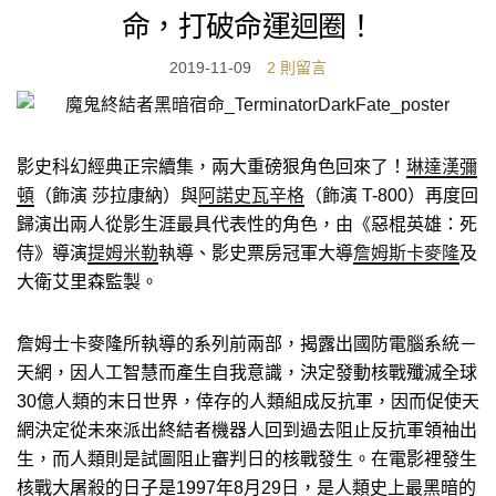
命，打破命運迴圈！
2019-11-09
2 則留言
影史科幻經典正宗續集，兩大重磅狠角色回來了！
琳達漢彌
頓
（飾演 莎拉康納）與
阿諾史瓦辛格
（飾演 T-800）再度回
歸演出兩人從影生涯最具代表性的角色，由《惡棍英雄：死
侍》導演
提姆米勒
執導、影史票房冠軍大導
詹姆斯卡麥隆
及
大衛艾里森監製。
詹姆士卡麥隆所執導的系列前兩部，揭露出國防電腦系統－
天網，因人工智慧而產生自我意識，決定發動核戰殲滅全球
30億人類的末日世界，倖存的人類組成反抗軍，因而促使天
網決定從未來派出終結者機器人回到過去阻止反抗軍領袖出
生，而人類則是試圖阻止審判日的核戰發生。在電影裡發生
核戰大屠殺的日子是1997年8月29日，是人類史上最黑暗的