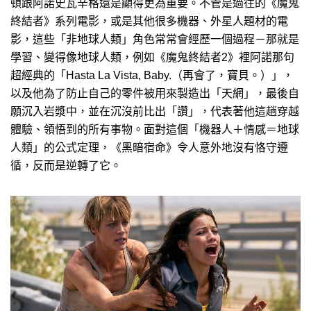
頓跟阿諾史瓦辛格還是顯得更為重要。不管是過往的《魔鬼
終結者》系列電影，或是其他很多機器、外星人題材的電
影，這些「非地球人類」角色常常會經歷一個過程－那就是
學習、變得像地球人類，例如《魔鬼終結者2》裡阿諾那句
超經典的「Hasta La Vista, Baby.（再會了，寶貝。）」，
以及他為了防止自己的零件被用來製造出「天網」，最後自
願沉入岩漿中，並在沉沒前比出「讚」，代表著他這趟穿越
體驗、領悟到的所有事物。面對這個「機器人＋情感＝地球
人類」的公式定理，《黑暗宿命》令人意外地沒有恪守遵
循，反而是逆轉了它。