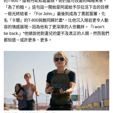
的T-800，還有丹妮和葛蕾絲，她們或可改變的晦暗未來。
「為了約翰。」這句話一開始是阿諾給予莎拉活下去的目標
－殺光終結者，「For John.」最後則成為了賣起窗簾，化
名「卡爾」的T-800與敵同歸於盡*，比他沉入熔岩更令人動
容的情感展現－因為他有了更深厚的人世羈絆。「I won’t
be back.」*他總說他對妻兒的愛不及真正的人類，然而我們
都知道－或許更多、更多。