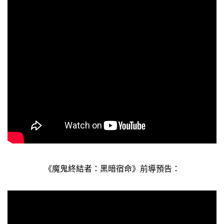
《魔鬼終結者：黑暗宿命》前導預告：