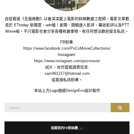
自從看過《全面啟動》以後深深愛上電影的斜槓數據工程師，電影文章散
見於 ETtoday 新聞雲、udn噓！星聞、開眼達人影評、幕迷影評以及PTT
Movie板。不只電影也會分享各種有趣事物，有任何想法歡迎留言私訊。
FB粉專:
https://www.facebook.com/PoCsMovieCollections/
Insragram:
https://www.instagram.com/pocmovie/
試片、合作提案請寄信至:
sam961217@hotmail.com
或直接私訊粉專。
本站上方Logo通過
DesignEvo
設計製作
Search
Search
for:
追蹤我的FB粉絲團↓↓↓