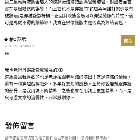
第二集融解液態金屬人的煉鋼廠熔爐錯認為岩漿熔岩、對讀者而言
實在是很糟糕的誤導！而且它也不是穿牆(在花店與阿諾打架倒是有
破牆)而是穿越監獄柵欄、正因其液態金屬可以穿過縫隙的特性～這
可是馬虎不得的細節耶！我實在很懷疑版主是否真為終結者迷？
表示:
柏C
回覆
2020-09-2423:48:20
Hi
我也覺得丹妮龍套感蠻強的XD
這集最讓我喜歡的也是老莎拉跟老阿諾的演出！就是滿滿的情懷，
還有一種穿越戲裡戲外，多年好友般的感動。至於你說岩漿跟穿牆
的部分，是我用詞不夠精準。之後也會在用詞上更加精準，而不是
只考慮文章的流暢性，非常感謝你～
發佈留言
發佈留言必須填寫的電子郵件地址不會公開。
必填欄位標示為
*