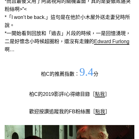
*而且最後又用了阿諾視角的關機畫面，真的是要徹底逼哭
粉絲啊>”<
*「I won’t be back.」這句是在他於小木屋外送走妻兒時所
說。
*一開始看到回放和「過去」片段的時候，一是回憶湧現，
二是好懷念小時候超圈粉，還沒有走鐘的
Edward Furlong
啊…
9.4
柏C的推薦指數：
分
柏C的2019影評/心得總目錄［
點我
］
歡迎按讚追蹤我的FB粉絲團［
點我
］