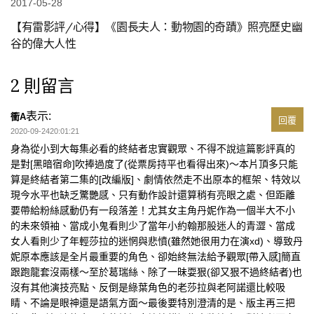
2017-05-28
【有雷影評/心得】《園長夫人：動物園的奇蹟》照亮歷史幽
谷的偉大人性
2 則留言
表示:
衝A
回覆
2020-09-2420:01:21
身為從小到大每集必看的終結者忠實觀眾、不得不說這篇影評真的
是對[黑暗宿命]吹捧過度了(從票房持平也看得出來)～本片頂多只能
算是終結者第二集的[改編版]、劇情依然走不出原本的框架、特效以
現今水平也缺乏驚艷感、只有動作設計還算稍有亮眼之處、但距離
要帶給粉絲感動仍有一段落差！尤其女主角丹妮作為一個半大不小
的未來領袖、當成小鬼看則少了當年小約翰那股迷人的青澀、當成
女人看則少了年輕莎拉的迷惘與悲憤(雖然她很用力在演xd)、導致丹
妮原本應該是全片最重要的角色、卻始終無法給予觀眾[帶入感]簡直
跟跑龍套沒兩樣～至於葛瑞絲、除了一昧耍狠(卻又狠不過終結者)也
沒有其他演技亮點、反倒是綠葉角色的老莎拉與老阿諾還比較吸
睛、不論是眼神還是語氣方面～最後要特別澄清的是、版主再三把