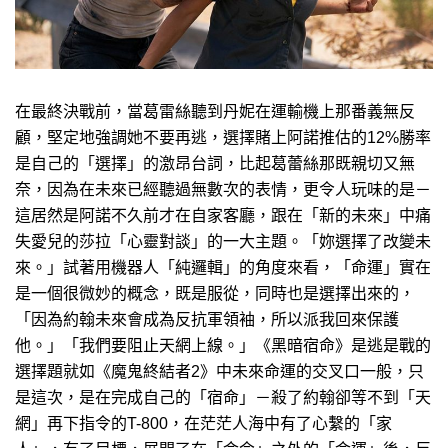
在最終決戰前，當葛雷絲聽到丹妮在運輸機上那番義無反
顧，堅定地強調她不要再逃，選擇賭上阿諾推估的12%勝率
是自己的「選擇」的激昂台詞，比起葛蕾絲那既親切又無
奈，因為在未來已經聽過無數次的表情，更令人玩味的是－
這居然是阿諾不久前才在自家客廳，跟在「新的未來」中痛
失愛兒的莎拉「心靈對談」的一大主題。「妳選擇了改變未
來。」試著用機器人「純邏輯」的角度來看，「命運」實在
是一個很微妙的概念，既是服從，同時也是選擇出來的，
「因為約翰未來會成為反抗軍領袖，所以派我回來保護
他。」「我們要阻止天網上線。」《黑暗宿命》是逃是戰的
選擇題就如《魔鬼終結者2》中未來命運的交叉口一般，只
是這次，是在完成自己的「宿命」－殺了約翰卻等不到「天
網」再下指令的T-800，在茫茫人海中有了心繫的「家