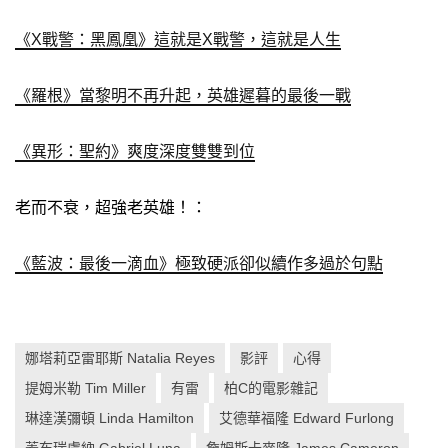
《X戰警：黑鳳凰》這就是X戰警，這就是人生
《羅根》當黎明不再升起，英雄遲暮的最後一戰
《異形：聖約》爽度深度雙雙到位
老而不衰，超強老英雄！：
《藍波：最後一滴血》極致硬派卻似續作多過於句點
娜塔莉亞雷耶斯 Natalia Reyes
影評
心得
提姆米勒 Tim Miller
有雷
柏C的電影雜記
琳達漢彌頓 Linda Hamilton
艾德華福隆 Edward Furlong