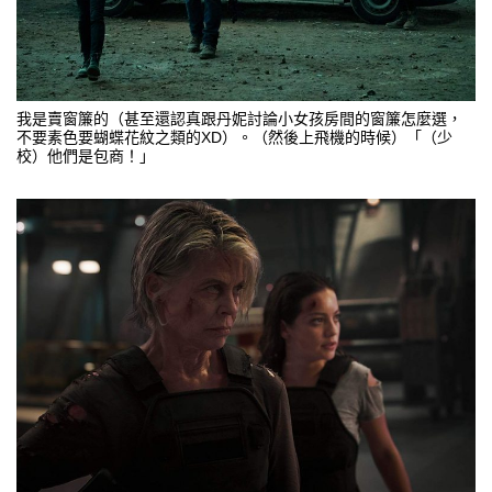
我是賣窗簾的（甚至還認真跟丹妮討論小女孩房間的窗簾怎麼選，
不要素色要蝴蝶花紋之類的XD）。（然後上飛機的時候）「（少
校）他們是包商！」