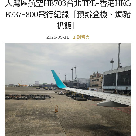
大灣區航空HB703台北TPE-香港HKG
B737-800飛行紀錄［預辦登機、焗豬
扒飯］
2025-05-11
1 則留言