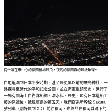
從坐落在市中心的福岡機場起飛，夜晚的福岡真的超級璀璨～
自能追溯到日本平安時期，甚至是更早以前的嚴島神社，一
路探尋至近代的平和記念公園，並在海軍重鎮吳市，進行了
一場有關海上自衛隊船艦、潛水艇、歷史，還有日本造船工
藝的巡禮後，抵達廣島的第五天，我們搭乘新幹線 Sakura
號列車（剛好買到 XD）前往福岡，也終於在福岡城跡下的