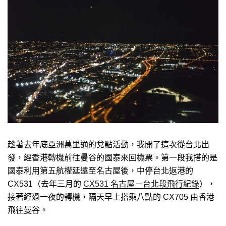
趁著去年底亞洲萬里通的兌點活動，我開了這次從台北出
發，經香港轉機前往曼谷的國泰來回機票。第一段我搭的是
國泰利用第五航權延遠至名古屋後，中停台北返港的
CX531（去年三月的
CX531 名古屋－台北段飛行紀錄
），
接著經過一夜的轉機，隔天早上搭乘八點的 CX705 由香港
飛往曼谷。