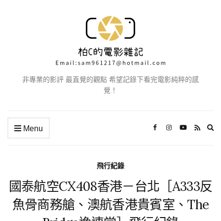
非專業的影評 最直覺的觀點 希望記錄下看完電影純粹的感
覺！
Ex
Menu
se
fo
飛行紀錄
國泰航空CX408香港－台北［A333反
魚骨商務艙、澳航香港貴賓室、The