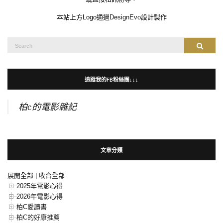
本站上方Logo通過
DesignEvo
設計製作
Search
Search
for:
追蹤我的FB粉絲團↓↓↓
柏c的電影雜記
文章分類
展開全部
|
收合全部
2025年電影心得
2026年電影心得
柏C愛讀書
柏C的好康推薦