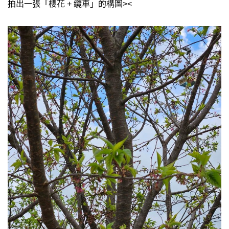
拍出一張「櫻花 + 纜車」的構圖><