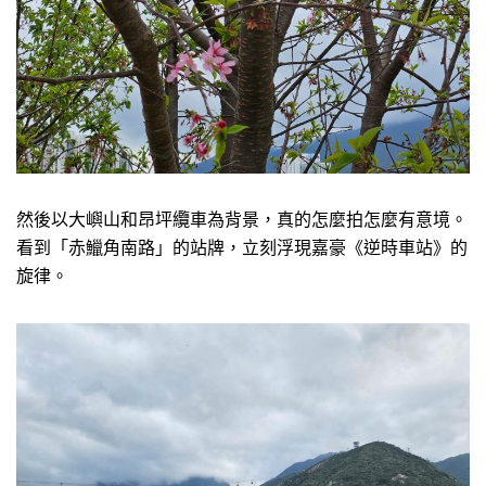
然後以大嶼山和昂坪纜車為背景，真的怎麼拍怎麼有意境。
看到「赤鱲角南路」的站牌，立刻浮現嘉豪《逆時車站》的
旋律。