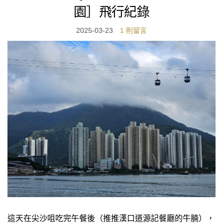
園］飛行紀錄
2025-03-23
1 則留言
這天在尖沙咀吃完午餐後（推推漢口道源記餐廳的牛腩），