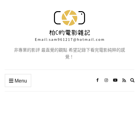
非專業的影評 最直覺的觀點 希望記錄下看完電影純粹的感
覺！
Ex
Menu
se
fo