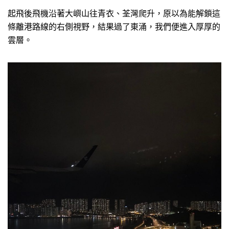
起飛後飛機沿著大嶼山往青衣、荃灣爬升，原以為能解鎖這
條離港路線的右側視野，結果過了東涌，我們便進入厚厚的
雲層。