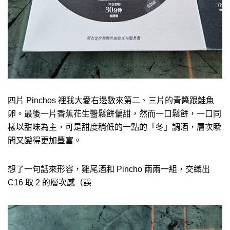
四片 Pinchos 裡我大愛右邊數來第二、三片的青醬跟鮭魚
卵。最後一片香蕉花生醬鬆餅偏甜，然而一口鬆餅，一口同
樣以甜味為主，可是甜度稍低的一點的「冬」調酒，層次瞬
間又變得更加豐富。
想了一句話來形容，雞尾酒和 Pincho 兩兩一組，交織出
C16 取 2 的層次感（誤